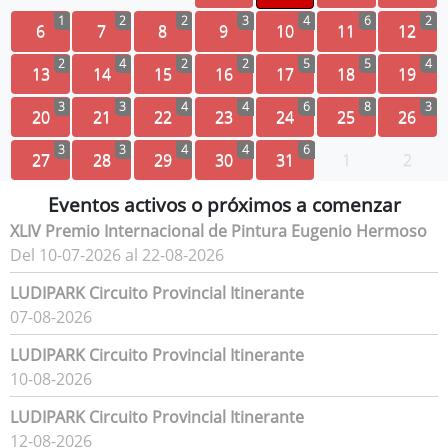
1
2
2
3
4
6
2
6
7
8
9
10
11
12
2
4
2
2
5
5
4
13
14
15
16
17
18
19
3
3
4
4
6
8
3
20
21
22
23
24
25
26
3
3
4
4
6
27
28
29
30
31
1
2
Eventos activos o próximos a comenzar
XLIV Premio Internacional de Pintura Eugenio Hermoso
Del 10-07-2026 al 22-08-2026
LUDIPARK Circuito Provincial Itinerante
07-08-2026
LUDIPARK Circuito Provincial Itinerante
10-08-2026
LUDIPARK Circuito Provincial Itinerante
12-08-2026