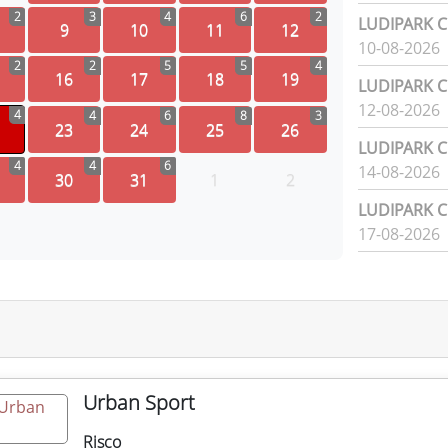
2
3
4
6
2
LUDIPARK Ci
9
10
11
12
10-08-2026
2
2
5
5
4
16
17
18
19
LUDIPARK Ci
12-08-2026
4
4
6
8
3
23
24
25
26
LUDIPARK Ci
4
4
6
14-08-2026
30
31
1
2
LUDIPARK Ci
17-08-2026
Urban Sport
Risco