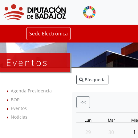
Sede Electrónica
Eventos
Búsqueda
Agenda Presidencia
BOP
<<
Eventos
Noticias
Lun
Mar
Mie
29
30
1