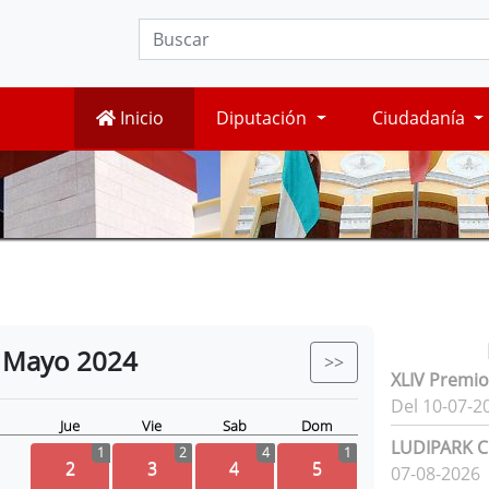
Inicio
Diputación
Ciudadanía
Mayo
2024
>>
XLIV Premio
Del 10-07-2
Jue
Vie
Sab
Dom
LUDIPARK Ci
1
2
4
1
2
3
4
5
07-08-2026