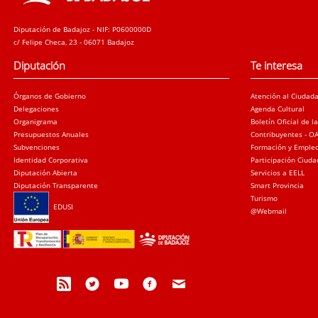
Diputación de Badajoz - NIF: P0600000D
c/ Felipe Checa, 23 - 06071 Badajoz
Diputación
Te interesa
Órganos de Gobierno
Atención al Ciudad
Delegaciones
Agenda Cultural
Organigrama
Boletín Oficial de l
Presupuestos Anuales
Contribuyentes - O
Subvenciones
Formación y Emple
Identidad Corporativa
Participación Ciud
Diputación Abierta
Servicios a EELL
Diputación Transparente
Smart Provincia
Turismo
EDUSI
@Webmail