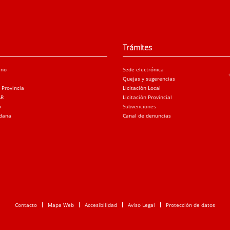
Trámites
ano
Sede electrónica
Quejas y sugerencias
a Provincia
Licitación Local
AR
Licitación Provincial
o
Subvenciones
adana
Canal de denuncias
Contacto
Mapa Web
Accesibilidad
Aviso Legal
Protección de datos