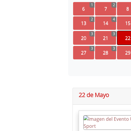
1
2
6
7
8
2
4
13
14
15
3
3
20
21
22
3
3
27
28
29
22 de Mayo