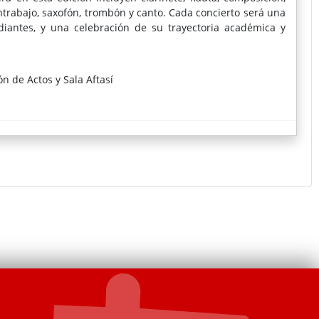
 contrabajo, saxofón, trombón y canto. Cada concierto será una
diantes, y una celebración de su trayectoria académica y
endo una excelente oportunidad para disfrutar de la música de
n de Actos y Sala Aftasí
l sector.