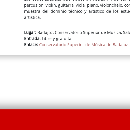
percusión, violín, guitarra, viola, piano, violonchelo,
muestra del dominio técnico y artístico de los estu
artística.
La entrada a los recitales es libre y gratuita, ofreci
Lugar:
Badajoz, Conservatorio Superior de Música, Saló
alto nivel interpretada por los futuros profesionales de
Entrada:
Libre y gratuita
Enlace:
Conservatorio Superior de Música de Badajoz