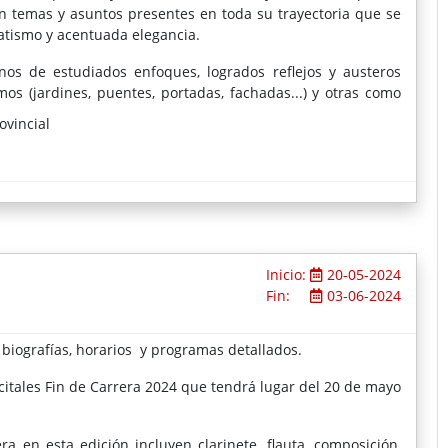
 temas y asuntos presentes en toda su trayectoria que se
atismo y acentuada elegancia.
os de estudiados enfoques, logrados reflejos y austeros
 (jardines, puentes, portadas, fachadas...) y otras como
o, Salamanca, Oporto y Badajoz), a veces distribuidas en
ovincial
s de interiores, como es el caso de la Capilla Mayor de la
sí como los frutos y los árboles, vuelven al amplio espectro
os, sin estar ausentes, parecen menos frecuentes.
Inicio:
20-05-2024
Fin:
03-06-2024
biografías, horarios y programas detallados.
ecitales Fin de Carrera 2024 que tendrá lugar del 20 de mayo
ra en esta edición incluyen clarinete, flauta, composición,