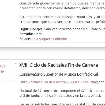
considerada globalmente, al tiempo que se mantienen
presentan ahora con mayor detallismo, delicado crom
Así, podemos contemplar paisajes naturales y urban
cromatismos que unas veces se nos muestran próximos
panorámicas de ciudades (Salzburgo, la ría de Bilba
Lugar:
Badajoz, Sala Vaquero Poblador en el Palacio Pr
graduados planos. Novedosas son las representacione
Entrada:
Libre
Catedral de Badajoz.
Enlace:
Sala Vaquero Poblador
Las flores, sueltas o formando ramos en recipientes, a
temático del pintor. Las aguas y los ambientes brumos
XVIII Ciclo de Recitales Fin de Carrera
Conservatorio Superior de Música Bonifacio Gil
Libro Recitales Fin de Carrera 2024 (PDF reducido)
con 
Un total de 27 conciertos componen el XVIII ciclo de r
al 3 de junio, en el salón de actos y en la sala Aftasí.
Las especialidades que ofrecerán recital fin de carre