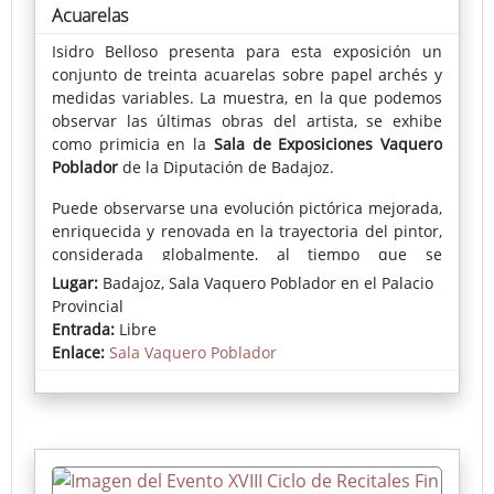
Acuarelas
Isidro Belloso presenta para esta exposición un
conjunto de treinta acuarelas sobre papel archés y
medidas variables. La muestra, en la que podemos
observar las últimas obras del artista, se exhibe
como primicia en la
Sala de Exposiciones Vaquero
Poblador
de la Diputación de Badajoz.
Puede observarse una evolución pictórica mejorada,
enriquecida y renovada en la trayectoria del pintor,
considerada globalmente, al tiempo que se
mantienen temas y asuntos presentes en toda su
Lugar:
Badajoz, Sala Vaquero Poblador en el Palacio
trayectoria que se presentan ahora con mayor
Provincial
detallismo, delicado cromatismo y acentuada
Entrada:
Libre
elegancia.
Enlace:
Sala Vaquero Poblador
Así, podemos contemplar paisajes naturales y
urbanos de estudiados enfoques, logrados reflejos y
austeros cromatismos que unas veces se nos
muestran próximos (jardines, puentes, portadas,
fachadas...) y otras como panorámicas de ciudades