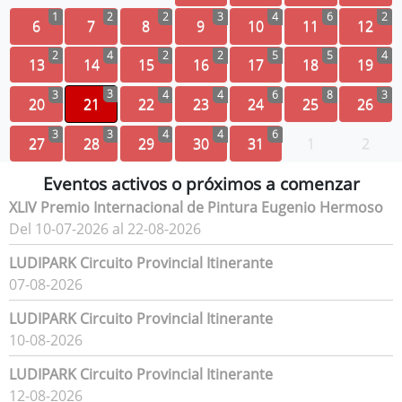
1
2
2
3
4
6
2
6
7
8
9
10
11
12
2
4
2
2
5
5
4
13
14
15
16
17
18
19
3
3
4
4
6
8
3
20
21
22
23
24
25
26
3
3
4
4
6
27
28
29
30
31
1
2
Eventos activos o próximos a comenzar
XLIV Premio Internacional de Pintura Eugenio Hermoso
Del 10-07-2026 al 22-08-2026
LUDIPARK Circuito Provincial Itinerante
07-08-2026
LUDIPARK Circuito Provincial Itinerante
10-08-2026
LUDIPARK Circuito Provincial Itinerante
12-08-2026