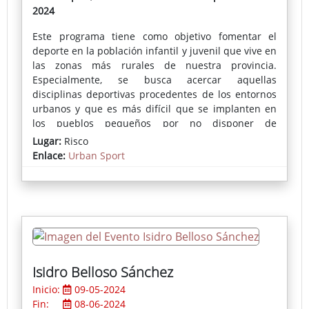
2024
Este programa tiene como objetivo fomentar el
deporte en la población infantil y juvenil que vive en
las zonas más rurales de nuestra provincia.
Especialmente, se busca acercar aquellas
disciplinas deportivas procedentes de los entornos
urbanos y que es más difícil que se implanten en
los pueblos pequeños por no disponer de
equipamientos, espacios donde practicarlos o
Lugar:
Risco
monitores que les enseñen su correcta práctica.
Enlace:
Urban Sport
En cada localidad se instala una pista deportiva
portátil donde se puede practicar skate, voleibol,
fútbol-sala, bádminton, baloncesto o parkour,
actividades muy demandadas por los más jóvenes.
Isidro Belloso Sánchez
Inicio:
09-05-2024
Fin:
08-06-2024