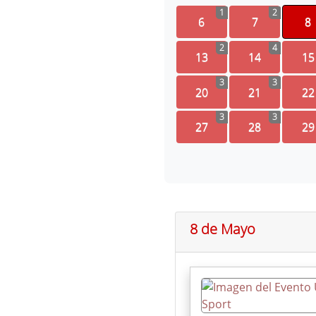
1
2
6
7
8
2
4
13
14
15
3
3
20
21
22
3
3
27
28
29
8 de Mayo