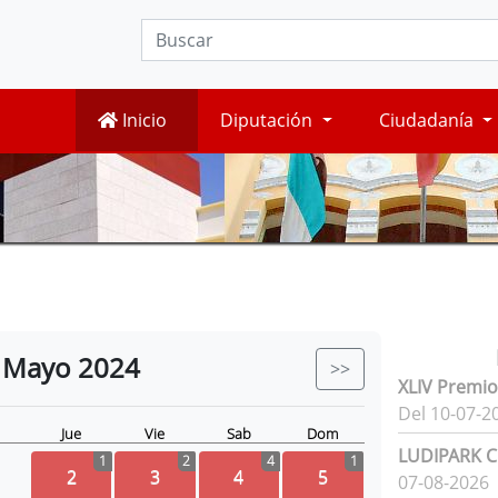
Inicio
Diputación
Ciudadanía
Mayo
2024
>>
XLIV Premio
Del 10-07-2
Jue
Vie
Sab
Dom
LUDIPARK Ci
1
2
4
1
2
3
4
5
07-08-2026