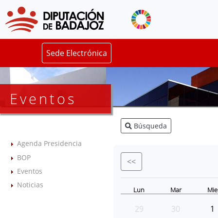
Sede Electrónica
Eventos
Búsqueda
Agenda Presidencia
BOP
<<
Eventos
Noticias
Lun
Mar
Mie
29
30
1