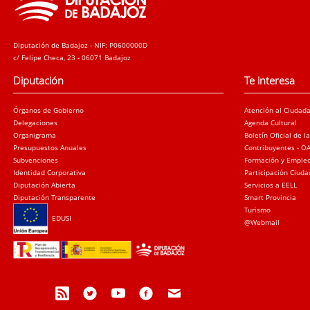
Diputación de Badajoz - NIF: P0600000D
c/ Felipe Checa, 23 - 06071 Badajoz
Diputación
Te interesa
Órganos de Gobierno
Atención al Ciudad
Delegaciones
Agenda Cultural
Organigrama
Boletín Oficial de l
Presupuestos Anuales
Contribuyentes - O
Subvenciones
Formación y Emple
Identidad Corporativa
Participación Ciud
Diputación Abierta
Servicios a EELL
Diputación Transparente
Smart Provincia
Turismo
EDUSI
@Webmail