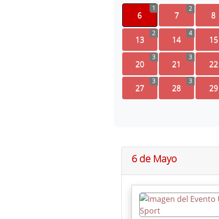
1
2
6
7
8
2
4
13
14
15
3
3
20
21
22
3
3
27
28
29
6 de Mayo