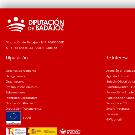
Diputación de Badajoz - NIF: P0600000D
c/ Felipe Checa, 23 - 06071 Badajoz
Diputación
Te interesa
Órganos de Gobierno
Atención al Ciudad
Delegaciones
Agenda Cultural
Organigrama
Boletín Oficial de l
Presupuestos Anuales
Contribuyentes - O
Subvenciones
Formación y Emple
Identidad Corporativa
Participación Ciud
Diputación Abierta
Servicios a EELL
Diputación Transparente
Smart Provincia
Turismo
EDUSI
@Webmail