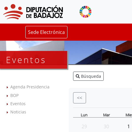
Sede Electrónica
Eventos
Búsqueda
Agenda Presidencia
BOP
<<
Eventos
Noticias
Lun
Mar
Mie
29
30
1