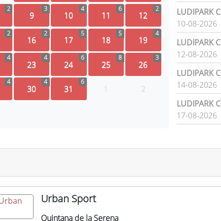
2
3
4
6
2
LUDIPARK Ci
9
10
11
12
10-08-2026
2
2
5
5
4
16
17
18
19
LUDIPARK Ci
12-08-2026
4
4
6
8
3
23
24
25
26
LUDIPARK Ci
4
4
6
14-08-2026
30
31
1
2
LUDIPARK Ci
17-08-2026
Urban Sport
Quintana de la Serena