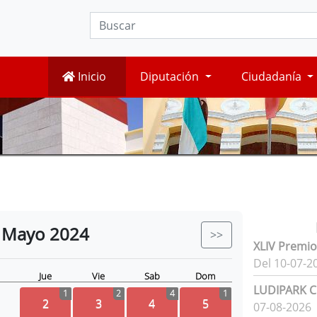
Inicio
Diputación
Ciudadanía
Mayo
2024
>>
XLIV Premio
Del 10-07-2
Jue
Vie
Sab
Dom
LUDIPARK Ci
1
2
4
1
2
3
4
5
07-08-2026