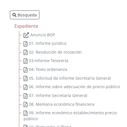
Búsqueda
Expediente
Anuncio BOP
01. Informe jurídico
I Estrategia de Desarrollo Sostenible de la Diputación de
Badajoz 2020-2023
02. Resolución de incoación
Plan Integral de Movilidad Sostenible Badajoz ADS 2018:
03.Informe Tesorería
PLAN MOVEM (Plan de Movilidad de Vehículos Eléctricos en
04. Texto ordenanza
Municipios)
05. Solicitud de informe Secretaría General
Plan Director del Hospital Provincial de San Sebastián
06. Informe sobre adecuación de precio público
07. Informe Secretaría General
Ordenanza reguladora de Patrocinios de la Diputación de
08. Memoria económica financiera
Badajoz y su Sector Público
09. Informe económico establecimiento precio
Ordenanza general de subvenciones y transferencias de la
público
Diputación de Badajoz
10. Propuesta al Pleno