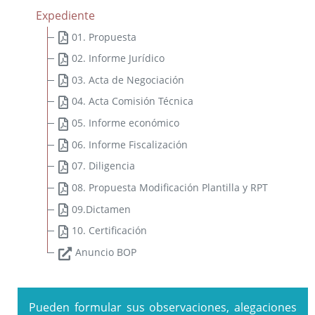
Expediente
01. Propuesta
02. Informe Jurídico
03. Acta de Negociación
04. Acta Comisión Técnica
I Estrategia de Desarrollo Sostenible de la Diputación de
05. Informe económico
Badajoz 2020-2023
06. Informe Fiscalización
Plan Integral de Movilidad Sostenible Badajoz ADS 2018:
PLAN MOVEM (Plan de Movilidad de Vehículos Eléctricos en
07. Diligencia
Municipios)
08. Propuesta Modificación Plantilla y RPT
Plan Director del Hospital Provincial de San Sebastián
09.Dictamen
10. Certificación
Anuncio BOP
Ordenanza reguladora de Patrocinios de la Diputación de
Badajoz y su Sector Público
Ordenanza general de subvenciones y transferencias de la
Diputación de Badajoz
Pueden formular sus observaciones, alegaciones