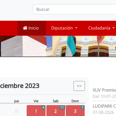
Inicio
Diputación
Ciudadanía
iciembre
2023
>>
XLIV Premio
Del 10-07-2
Jue
Vie
Sab
Dom
LUDIPARK Ci
4
11
7
30
1
2
3
07-08-2026