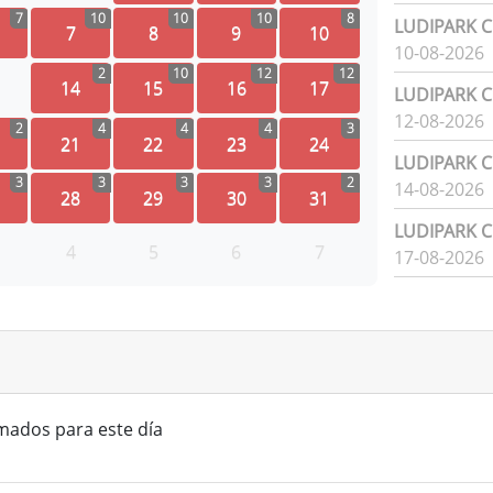
7
10
10
10
8
LUDIPARK Ci
7
8
9
10
10-08-2026
2
10
12
12
14
15
16
17
LUDIPARK Ci
12-08-2026
2
4
4
4
3
21
22
23
24
LUDIPARK Ci
3
3
3
3
2
14-08-2026
28
29
30
31
LUDIPARK Ci
4
5
6
7
17-08-2026
mados para este día