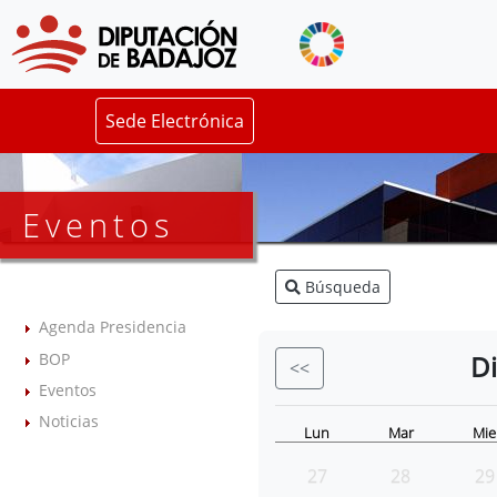
Sede Electrónica
Eventos
Búsqueda
Agenda Presidencia
BOP
D
<<
Eventos
Noticias
Lun
Mar
Mie
27
28
29