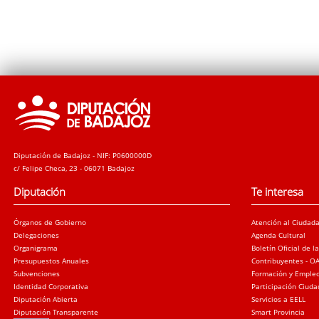
Diputación de Badajoz - NIF: P0600000D
c/ Felipe Checa, 23 - 06071 Badajoz
Diputación
Te interesa
Órganos de Gobierno
Atención al Ciudad
Delegaciones
Agenda Cultural
Organigrama
Boletín Oficial de l
Presupuestos Anuales
Contribuyentes - O
Subvenciones
Formación y Emple
Identidad Corporativa
Participación Ciud
Diputación Abierta
Servicios a EELL
Diputación Transparente
Smart Provincia