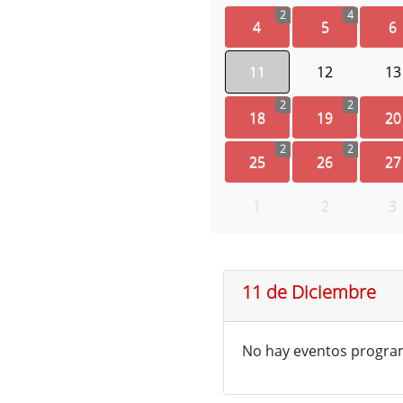
2
4
4
5
6
11
12
13
2
2
18
19
20
2
2
25
26
27
1
2
3
11 de Diciembre
No hay eventos progra