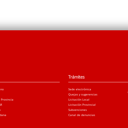
Trámites
ano
Sede electrónica
Quejas y sugerencias
a Provincia
Licitación Local
AR
Licitación Provincial
o
Subvenciones
adana
Canal de denuncias