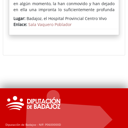
en algún momento, la han conmovido y han dejado
en ella una impronta lo suficientemente profunda
como para expresarlo en sus creaciones. Como ella
Lugar:
Badajoz, el Hospital Provincial Centro Vivo
misma explica, son el gesto, el grafismo, la mancha y
Enlace:
Sala Vaquero Poblador
la materia sus medios de expresión y de
comunicación con quienes visiten su exposición en
la Sala de Exposiciones Vaquero Poblador en El
Hospital – Centro Vivo.
Diputación de Badajoz - NIF: P0600000D