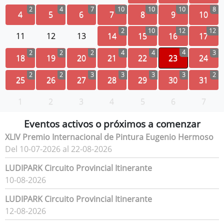
2
4
7
10
10
10
8
4
5
6
7
8
9
10
2
10
12
12
11
12
13
14
15
16
17
4
2
2
2
4
4
3
18
19
20
21
22
23
24
2
2
3
3
3
3
2
25
26
27
28
29
30
31
1
2
3
4
5
6
7
Eventos activos o próximos a comenzar
XLIV Premio Internacional de Pintura Eugenio Hermoso
Del 10-07-2026 al 22-08-2026
LUDIPARK Circuito Provincial Itinerante
10-08-2026
LUDIPARK Circuito Provincial Itinerante
12-08-2026