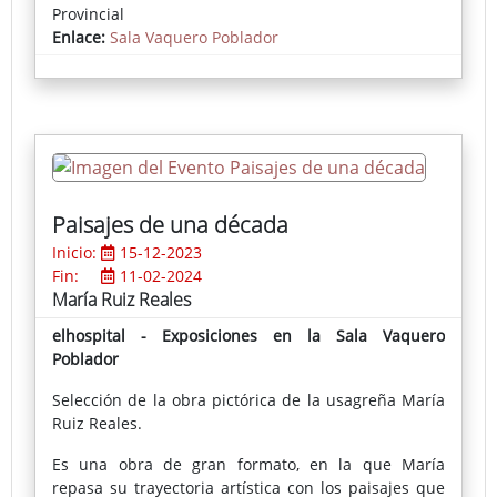
sus piezas en su dimensión más abstracta y pura.
Provincial
Enlace:
Sala Vaquero Poblador
Lidón Sancho,
Comisaria de la exposición
Acumulador de
tormentas
Paisajes de una década
Inicio:
15-12-2023
Fin:
11-02-2024
María Ruiz Reales
elhospital - Exposiciones en la Sala Vaquero
Poblador
Selección de la obra pictórica de la usagreña María
Ruiz Reales.
Es una obra de gran formato, en la que María
repasa su trayectoria artística con los paisajes que