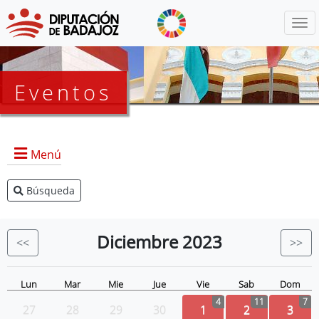
Menú
Eventos
Menú
Búsqueda
Agenda Presidencia
BOP
Diciembre
2023
<<
>>
Eventos
Noticias
Lun
Mar
Mie
Jue
Vie
Sab
Dom
4
11
7
27
28
29
30
1
2
3