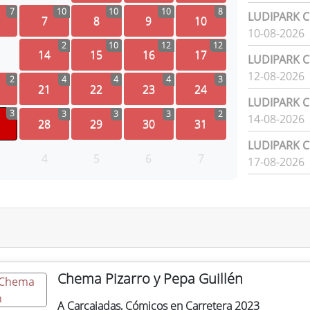
7
10
10
10
8
LUDIPARK Ci
7
8
9
10
10-08-2026
2
10
12
12
14
15
16
17
LUDIPARK Ci
12-08-2026
2
4
4
4
3
21
22
23
24
LUDIPARK Ci
3
3
3
3
2
14-08-2026
28
29
30
31
LUDIPARK Ci
4
5
6
7
17-08-2026
Chema Pizarro y Pepa Guillén
A Carcajadas, Cómicos en Carretera 2023