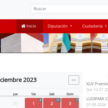
Inicio
Diputación
Ciudadanía
iciembre
2023
>>
XLIV Premio
Del 10-07-2
Jue
Vie
Sab
Dom
LUDIPARK Ci
4
11
7
30
1
2
3
07-08-2026