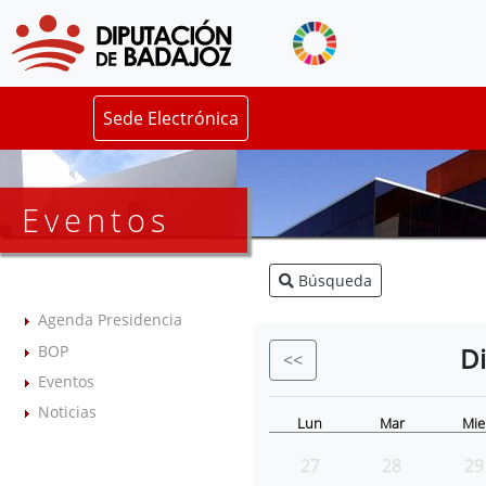
Sede Electrónica
Eventos
Búsqueda
Agenda Presidencia
BOP
D
<<
Eventos
Noticias
Lun
Mar
Mie
27
28
29