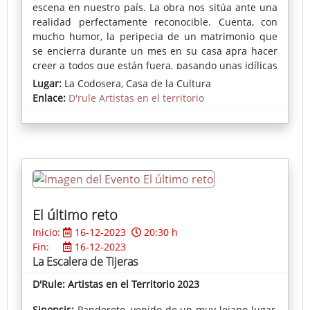
escena en nuestro país. La obra nos sitúa ante una
realidad perfectamente reconocible. Cuenta, con
mucho humor, la peripecia de un matrimonio que
se encierra durante un mes en su casa apra hacer
creer a todos que están fuera, pasando unas idílicas
vacaciones en el Caribe. El marido ha perdido el
Lugar:
La Codosera, Casa de la Cultura
empleo, pero no quiere que nadie piense que es un
Enlace:
D'rule Artistas en el territorio
perdedor, por eso organiza el engaño, arrastrando
con él a su, en principio, resignada esposa. El
encierro será duro, lleno de tensiones en la pareja,
de situaciones cada vez más disparatadas y al
límite. Nada puede hacer sospechar que hay
alguien dentro de la casa, pues el más mínimo
indicio daría al traste con sus planes. ¿Serán los
personajes capaces de soportar el encierro que se
El último reto
han impuesto sin perder la cordura?
Inicio:
16-12-2023
20:30 h
Fin:
16-12-2023
La Escalera de Tijeras
D'Rule: Artistas en el Territorio 2023
Sinopsis:
Pandereto, venido de un muy lejano lugar,