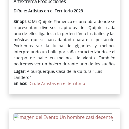
Artextrema Producciones
D'Rule: Artistas en el Territorio 2023
Sinopsis:
Mi Quijote Flamenco es una obra donde se
representan diversos capítulos del Quijote, cada
uno de ellos ligados a la perfección a los bailes y las
músicas que se han adaptado para el espectáculo.
Podremos ver la lucha de gigantes y molinos
interpretando un baile por caña, caracterizándose el
cuerpo de baile en molinos de viento. También
podremos ver un bolero durante uno de los sueños
de Don Quijote, donde baila con su Dulcinea, dando
Lugar:
Alburquerque, Casa de la Cultura "Luis
paso así a un baile por Guajiras. Veremos el cuerpo
Landero"
de baile interpretando un baile por Rondeña, donde
Enlace:
D'rule Artistas en el territorio
caracterizadas en pueblerinas, mantienen una
discordia con Sancho. Veremos una lucha entre Don
Quijote y un bandolero, dando paso así a un baile
por Farruca... y así sucesivamente, interpretación,
diálogo, baile y música se fusionan entre sí, dando
lugar a un espectáculo lleno de historia y flamenco.