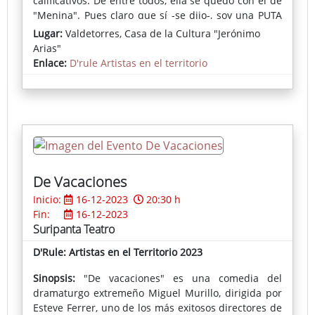
calificativos. De entre todos, ella se quedó con el de
"Menina". Pues claro que sí -se dijo-, soy una PUTA
obra de Velázquez. Así que puestos a comer y a
Lugar:
Valdetorres, Casa de la Cultura "Jerónimo
engordar, con los años ella se propuso comerse el
Arias"
mundo y engordar su ego encima de un escenario.
Enlace:
D'rule Artistas en el territorio
De Vacaciones
Inicio:
16-12-2023
20:30 h
Fin:
16-12-2023
Suripanta Teatro
D'Rule: Artistas en el Territorio 2023
Sinopsis:
"De vacaciones" es una comedia del
dramaturgo extremeño Miguel Murillo, dirigida por
Esteve Ferrer, uno de los más exitosos directores de