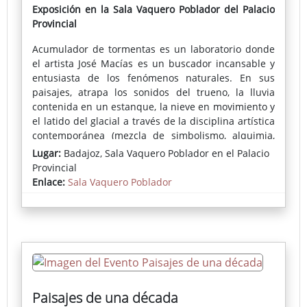
Exposición en la Sala Vaquero Poblador del Palacio
Provincial
Acumulador de tormentas es un laboratorio donde
el artista José Macías es un buscador incansable y
entusiasta de los fenómenos naturales. En sus
paisajes, atrapa los sonidos del trueno, la lluvia
contenida en un estanque, la nieve en movimiento y
el latido del glacial a través de la disciplina artística
contemporánea (mezcla de simbolismo, alquimia,
magia y patrones inconscientes) y la cristaliza en
Lugar:
Badajoz, Sala Vaquero Poblador en el Palacio
sus piezas en su dimensión más abstracta y pura.
Provincial
Enlace:
Sala Vaquero Poblador
Lidón Sancho,
Comisaria de la exposición
Acumulador de
tormentas
Paisajes de una década