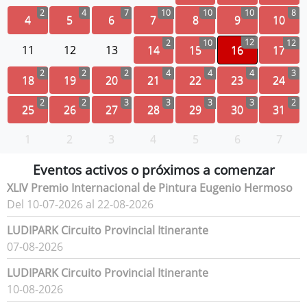
2
4
7
10
10
10
8
4
5
6
7
8
9
10
12
2
10
12
11
12
13
14
15
16
17
2
2
2
4
4
4
3
18
19
20
21
22
23
24
2
2
3
3
3
3
2
25
26
27
28
29
30
31
1
2
3
4
5
6
7
Eventos activos o próximos a comenzar
XLIV Premio Internacional de Pintura Eugenio Hermoso
Del 10-07-2026 al 22-08-2026
LUDIPARK Circuito Provincial Itinerante
07-08-2026
LUDIPARK Circuito Provincial Itinerante
10-08-2026