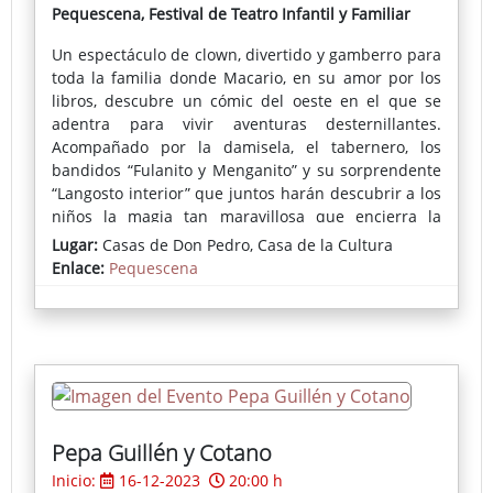
Pequescena, Festival de Teatro Infantil y Familiar
Un espectáculo de clown, divertido y gamberro para
toda la familia donde Macario, en su amor por los
libros, descubre un cómic del oeste en el que se
adentra para vivir aventuras desternillantes.
Acompañado por la damisela, el tabernero, los
bandidos “Fulanito y Menganito” y su sorprendente
“Langosto interior” que juntos harán descubrir a los
niños la magia tan maravillosa que encierra la
lectura. Con una banda sonora original de Chloé
Lugar:
Casas de Don Pedro, Casa de la Cultura
Bird.
Enlace:
Pequescena
Más información y Dosier
Pepa Guillén y Cotano
Inicio:
16-12-2023
20:00 h