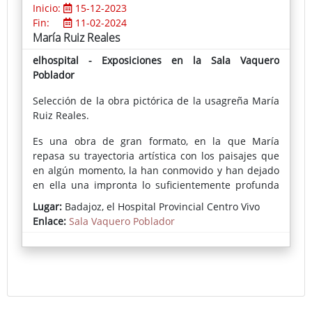
Inicio:
15-12-2023
Fin:
11-02-2024
María Ruiz Reales
elhospital - Exposiciones en la Sala Vaquero
Poblador
Selección de la obra pictórica de la usagreña María
Ruiz Reales.
Es una obra de gran formato, en la que María
repasa su trayectoria artística con los paisajes que
en algún momento, la han conmovido y han dejado
en ella una impronta lo suficientemente profunda
como para expresarlo en sus creaciones. Como ella
Lugar:
Badajoz, el Hospital Provincial Centro Vivo
misma explica, son el gesto, el grafismo, la mancha y
Enlace:
Sala Vaquero Poblador
la materia sus medios de expresión y de
comunicación con quienes visiten su exposición en
la Sala de Exposiciones Vaquero Poblador en El
Hospital – Centro Vivo.