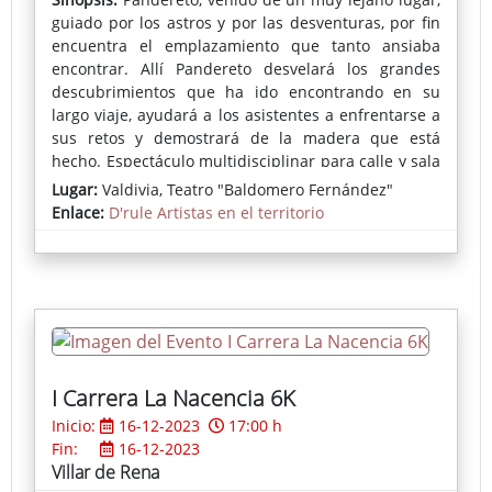
guiado por los astros y por las desventuras, por fin
encuentra el emplazamiento que tanto ansiaba
encontrar. Allí Pandereto desvelará los grandes
descubrimientos que ha ido encontrando en su
largo viaje, ayudará a los asistentes a enfrentarse a
sus retos y demostrará de la madera que está
hecho. Espectáculo multidisciplinar para calle y sala
donde tendrá cabida la magia, malabares,
Lugar:
Valdivia, Teatro "Baldomero Fernández"
equilibrios, acrobacias … y mucho humor.
Enlace:
D'rule Artistas en el territorio
I Carrera La Nacencia 6K
Inicio:
16-12-2023
17:00 h
Fin:
16-12-2023
Villar de Rena