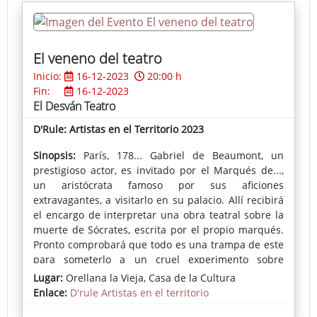
El veneno del teatro
Inicio:
16-12-2023
20:00 h
Fin:
16-12-2023
El Desván Teatro
D'Rule: Artistas en el Territorio 2023
Sinopsis:
París, 178... Gabriel de Beaumont, un
prestigioso actor, es invitado por el Marqués de...,
un aristócrata famoso por sus aficiones
extravagantes, a visitarlo en su palacio. Allí recibirá
el encargo de interpretar una obra teatral sobre la
muerte de Sócrates, escrita por el propio marqués.
Pronto comprobará que todo es una trampa de este
para someterlo a un cruel experimento sobre
realidad y representación en relación con el tema
Lugar:
Orellana la Vieja, Casa de la Cultura
de la muerte. Escrita originariamente como un
Enlace:
D'rule Artistas en el territorio
"diálogo ilustrado", El veneno del teatro pronto