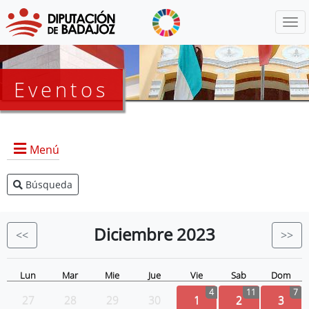
Menú
Eventos
Menú
Búsqueda
Agenda Presidencia
BOP
Diciembre
2023
<<
>>
Eventos
Noticias
Lun
Mar
Mie
Jue
Vie
Sab
Dom
4
11
7
27
28
29
30
1
2
3