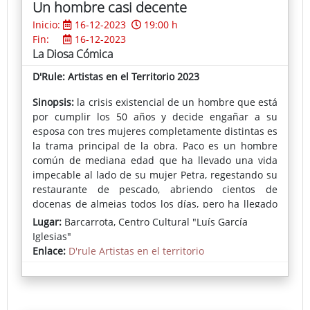
Un hombre casi decente
Inicio:
16-12-2023
19:00 h
Fin:
16-12-2023
La Diosa Cómica
D'Rule: Artistas en el Territorio 2023
Sinopsis:
la crisis existencial de un hombre que está
por cumplir los 50 años y decide engañar a su
esposa con tres mujeres completamente distintas es
la trama principal de la obra. Paco es un hombre
común de mediana edad que ha llevado una vida
impecable al lado de su mujer Petra, regestando su
restaurante de pescado, abriendo cientos de
docenas de almejas todos los días, pero ha llegado
un momento en el que se siente vacío, piensa que
Lugar:
Barcarrota, Centro Cultural "Luís García
su vida sólo ha sido "agradable" y nada más, y por
Iglesias"
ello se embarca en el intento de tener una relación
Enlace:
D'rule Artistas en el territorio
extramarital que le haga sentirse realmente vivo y
feliz, al menos durante una inolvidavle tarde. Lo que
no puede predecir Paco es la clase de mujeres con
las que se va a encontrar...