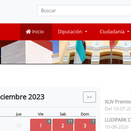
Inicio
Diputación
Ciudadanía
iciembre
2023
>>
XLIV Premio
Del 10-07-2
Jue
Vie
Sab
Dom
LUDIPARK Ci
4
11
7
30
1
2
3
10-08-2026