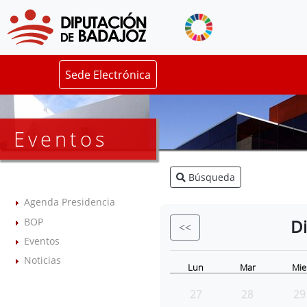
Sede Electrónica
Eventos
Búsqueda
Agenda Presidencia
BOP
D
<<
Eventos
Noticias
Lun
Mar
Mie
27
28
29