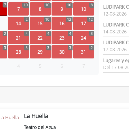
7
10
10
10
8
LUDIPARK Ci
7
8
9
10
12-08-2026
2
10
12
12
14
15
16
17
LUDIPARK Ci
14-08-2026
2
4
4
4
3
21
22
23
24
LUDIPARK Ci
3
3
3
3
2
17-08-2026
28
29
30
31
Lugares y e
4
5
6
7
Del 17-08-2
La Huella
Teatro del Agua