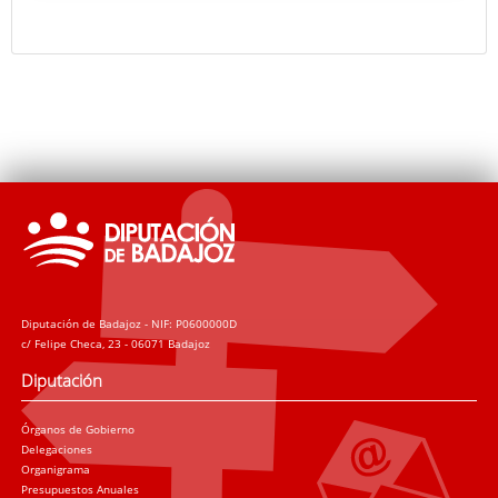
como solista la obra de Gotlibovich y una selección
Accede a la noticia del Gabinete de Prensa de la
de las Variaciones Goldberg de Bach.
Diputación de Badajoz
La colaboración entre los profesores de viola del
Conservatorio Superior de Badajoz y el ensemble de
violas de la Orquesta de Extremadura promete
brindar interpretaciones emotivas. Se espera que
estos conciertos sean una celebración de la música
de la viola, una oportunidad para explorar la
riqueza sonora de este instrumento.
Diputación de Badajoz - NIF: P0600000D
c/ Felipe Checa, 23 - 06071 Badajoz
Diputación
Órganos de Gobierno
Delegaciones
Organigrama
Presupuestos Anuales