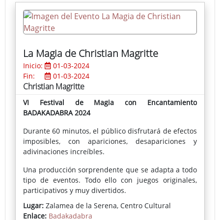
expresamos planteamientos, ideas y emociones, o
sea, una determinada visión del mundo, que ocurre
a través de diversos recursos; en este caso,
discursivos, plásticos y/o matéricos, creando,
finalmente, objetos que la representan."
La Magia de Christian Magritte
Inicio:
01-03-2024
Fin:
01-03-2024
Christian Magritte
VI Festival de Magia con Encantamiento
BADAKADABRA 2024
Durante 60 minutos, el público disfrutará de efectos
imposibles, con apariciones, desapariciones y
adivinaciones increíbles.
Una producción sorprendente que se adapta a todo
tipo de eventos. Todo ello con juegos originales,
participativos y muy divertidos.
Lugar:
Zalamea de la Serena, Centro Cultural
Atrévete a viajar a un mundo donde los imposibles
Enlace:
Badakadabra
son POSIBLES