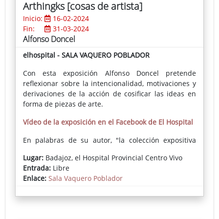
Arthingks [cosas de artista]
Inicio:
16-02-2024
Fin:
31-03-2024
Alfonso Doncel
elhospital - SALA VAQUERO POBLADOR
Con esta exposición Alfonso Doncel pretende
reflexionar sobre la intencionalidad, motivaciones y
derivaciones de la acción de cosificar las ideas en
forma de piezas de arte.
Vídeo de la exposición en el Facebook de El Hospital
En palabras de su autor, "la colección expositiva
ARTHINGKS sugiere una reflexión sobre la actividad
Lugar:
Badajoz, el Hospital Provincial Centro Vivo
del artista como realizador de obras plásticas. [...]
Entrada:
Libre
Pretendo explorar de forma genérica, bajo la
Enlace:
Sala Vaquero Poblador
denominación ARTHINGKS [cosas de artista], las
referencias intencionales, éticas, estéticas y
comunicativas del quehacer del artista (del mío y
puede que de otros y otras) mediante el cual