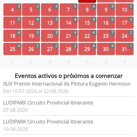
3
3
4
5
4
3
5
4
5
6
7
8
9
10
5
4
3
4
4
5
3
11
12
13
14
15
16
17
4
3
3
4
4
7
2
18
19
20
21
22
23
24
4
2
2
2
4
4
1
25
26
27
28
29
30
31
1
2
3
4
5
6
7
Eventos activos o próximos a comenzar
XLIV Premio Internacional de Pintura Eugenio Hermoso
Del 10-07-2026 al 22-08-2026
LUDIPARK Circuito Provincial Itinerante
07-08-2026
LUDIPARK Circuito Provincial Itinerante
10-08-2026