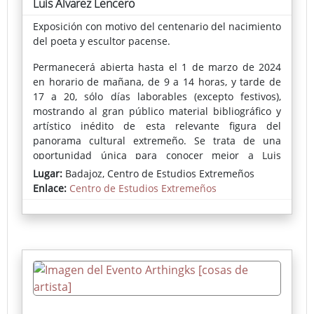
Luis Álvarez Lencero
Exposición con motivo del centenario del nacimiento
del poeta y escultor pacense.
Permanecerá abierta hasta el 1 de marzo de 2024
en horario de mañana, de 9 a 14 horas, y tarde de
17 a 20, sólo días laborables (excepto festivos),
mostrando al gran público material bibliográfico y
artístico inédito de esta relevante figura del
panorama cultural extremeño. Se trata de una
oportunidad única para conocer mejor a Luis
Álvarez Lencero y su círculo intelectual.
Lugar:
Badajoz, Centro de Estudios Extremeños
Enlace:
Centro de Estudios Extremeños
Más información (Gabinete de Prensa de la
Diputación de Badajoz)