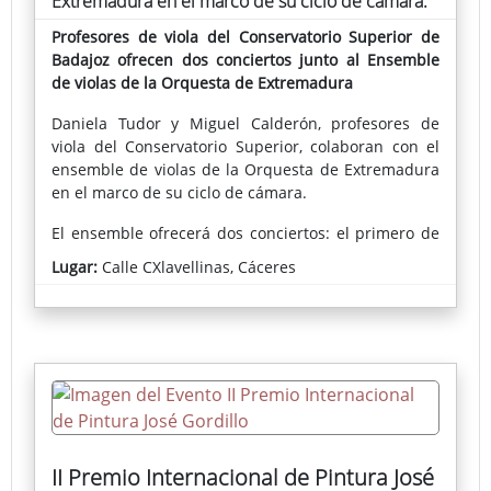
Extremadura en el marco de su ciclo de cámara.
Profesores de viola del Conservatorio Superior de
Badajoz ofrecen dos conciertos junto al Ensemble
de violas de la Orquesta de Extremadura
Daniela Tudor y Miguel Calderón, profesores de
viola del Conservatorio Superior, colaboran con el
ensemble de violas de la Orquesta de Extremadura
en el marco de su ciclo de cámara.
El ensemble ofrecerá dos conciertos: el primero de
ellos tendrá lugar el 29 de febrero a las 20:00 horas
Lugar:
Calle CXlavellinas, Cáceres
en el Palacio de Congresos de Badajoz. El segundo,
se celebrará mañana en la calle Clavellinas de
Cáceres a la misma hora. Este segundo concierto
adquiere una significación especial al ser un reflejo
de la colaboración entre la Fundación Orquesta de
Extremadura y la Fundación Atrio de Cáceres.
El programa estará compuesto por obras de Bach,
Rosinni, Cage, Schummann y Gotlibovich. Cabe
II Premio Internacional de Pintura José
destacar la labor de Viorel Tudor, promotor del