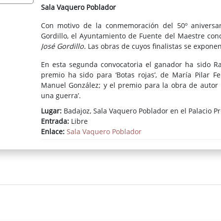
Sala Vaquero Poblador
Con motivo de la conmemoración del 50º aniversario
Gordillo, el Ayuntamiento de Fuente del Maestre co
José Gordillo.
Las obras de cuyos finalistas se expone
En esta segunda convocatoria el ganador ha sido Raf
premio ha sido para ‘Botas rojas’, de María Pilar F
Manuel González; y el premio para la obra de autor 
una guerra’.
Lugar:
Badajoz, Sala Vaquero Poblador en el Palacio Pr
Accede a la noticia del Gabinete de Prensa de la Dipu
Entrada:
Libre
Enlace:
Sala Vaquero Poblador