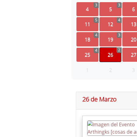
3
3
4
5
6
5
4
11
12
13
4
3
18
19
20
2
4
25
26
27
1
2
3
26 de Marzo