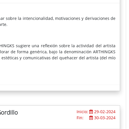
ar sobre la intencionalidad, motivaciones y derivaciones de
rte.
HINGKS sugiere una reflexión sobre la actividad del artista
explorar de forma genérica, bajo la denominación ARTHINGKS
s, estéticas y comunicativas del quehacer del artista (del mío
presamos planteamientos, ideas y emociones, o sea, una
diversos recursos; en este caso, discursivos, plásticos y/o
entan."
ordillo
Inicio:
29-02-2024
Fin:
30-03-2024