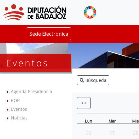
Sede Electrónica
Eventos
Búsqueda
Agenda Presidencia
BOP
<<
Eventos
Noticias
Lun
Mar
Mie
26
27
28