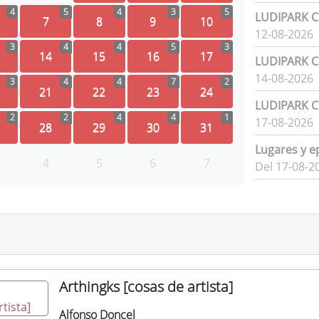
4
5
4
3
5
LUDIPARK Ci
7
8
9
10
12-08-2026
3
4
4
5
3
14
15
16
17
LUDIPARK Ci
14-08-2026
3
4
4
7
2
21
22
23
24
LUDIPARK Ci
2
2
4
4
1
17-08-2026
28
29
30
31
Lugares y e
4
5
6
7
Del 17-08-2
Arthingks [cosas de artista]
Alfonso Doncel