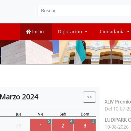
Inicio
Diputación
Ciudadanía
Marzo
2024
>>
XLIV Premio
Del 10-07-2
Jue
Vie
Sab
Dom
LUDIPARK Ci
5
4
3
29
1
2
3
10-08-2026