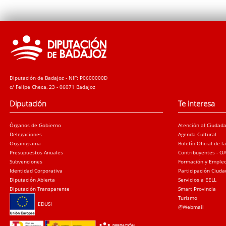
Diputación de Badajoz - NIF: P0600000D
c/ Felipe Checa, 23 - 06071 Badajoz
Diputación
Te interesa
Órganos de Gobierno
Atención al Ciudad
Delegaciones
Agenda Cultural
Organigrama
Boletín Oficial de l
Presupuestos Anuales
Contribuyentes - O
Subvenciones
Formación y Emple
Identidad Corporativa
Participación Ciud
Diputación Abierta
Servicios a EELL
Diputación Transparente
Smart Provincia
Turismo
EDUSI
@Webmail