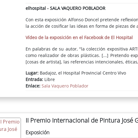
elhospital - SALA VAQUERO POBLADOR
Con esta exposición Alfonso Doncel pretende reflexion
la acción de cosificar las ideas en forma de piezas de a
Vídeo de la exposición en el Facebook de El Hospital
En palabras de su autor, "la colección expositiva ART
como realizador de obras plásticas. [...] Pretendo 
[cosas de artista], las referencias intencionales, ética
y puede que de otros y otras) mediante el cual ex
Lugar:
Badajoz, el Hospital Provincial Centro Vivo
determinada visión del mundo, que ocurre a través de 
Entrada:
Libre
matéricos, creando, finalmente, objetos que la repres
Enlace:
Sala Vaquero Poblador
II Premio Internacional de Pintura José G
Exposición