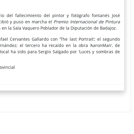
 del fallecimiento del pintor y fotógrafo fontanés José
ncibió y puso en marcha el
Premio Internacional de Pintura
n en la Sala Vaquero Poblador de la Diputación de Badajoz.
ael Cervantes Gallardo con ‘The last Portrait’; el segundo
ernández; el tercero ha recaído en la obra ’AaronMan’, de
local ha sido para Sergio Salgado por ‘Luces y sombras de
ovincial
tación de Badajoz