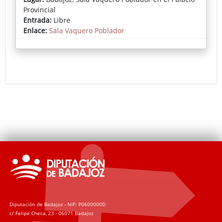
Rafael Cervantes Gallardo con ‘The last Portrait’; el
Provincial
segundo premio ha sido para ‘Botas rojas’, de María
Entrada:
Libre
Pilar Fernández; el tercero ha recaído en la obra
Enlace:
Sala Vaquero Poblador
’AaronMan’, de Manuel González; y el premio para la
obra de autor local ha sido para Sergio Salgado por
‘Luces y sombras de una guerra’.
Accede a la noticia del Gabinete de Prensa de la
Diputación de Badajoz
Diputación de Badajoz - NIF: P0600000D
c/ Felipe Checa, 23 - 06071 Badajoz