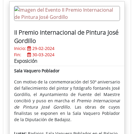
actividades muy demandadas por los más jóvenes.
II Premio Internacional de Pintura José
Gordillo
Inicio:
29-02-2024
Fin:
30-03-2024
Exposición
Sala Vaquero Poblador
Con motivo de la conmemoración del 50º aniversario
del fallecimiento del pintor y fotógrafo fontanés José
Gordillo, el Ayuntamiento de Fuente del Maestre
concibió y puso en marcha el
Premio Internacional
de Pintura José Gordillo.
Las obras de cuyos
finalistas se exponen en la Sala Vaquero Poblador
de la Diputación de Badajoz.
En esta segunda convocatoria el ganador ha sido
Lugar:
Badajoz, Sala Vaquero Poblador en el Palacio