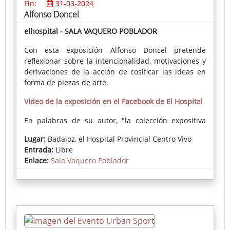
Fin:
31-03-2024
Alfonso Doncel
elhospital - SALA VAQUERO POBLADOR
Con esta exposición Alfonso Doncel pretende
reflexionar sobre la intencionalidad, motivaciones y
derivaciones de la acción de cosificar las ideas en
forma de piezas de arte.
Vídeo de la exposición en el Facebook de El Hospital
En palabras de su autor, "la colección expositiva
ARTHINGKS sugiere una reflexión sobre la actividad
Lugar:
Badajoz, el Hospital Provincial Centro Vivo
del artista como realizador de obras plásticas. [...]
Entrada:
Libre
Pretendo explorar de forma genérica, bajo la
Enlace:
Sala Vaquero Poblador
denominación ARTHINGKS [cosas de artista], las
referencias intencionales, éticas, estéticas y
comunicativas del quehacer del artista (del mío y
puede que de otros y otras) mediante el cual
expresamos planteamientos, ideas y emociones, o
sea, una determinada visión del mundo, que ocurre
a través de diversos recursos; en este caso,