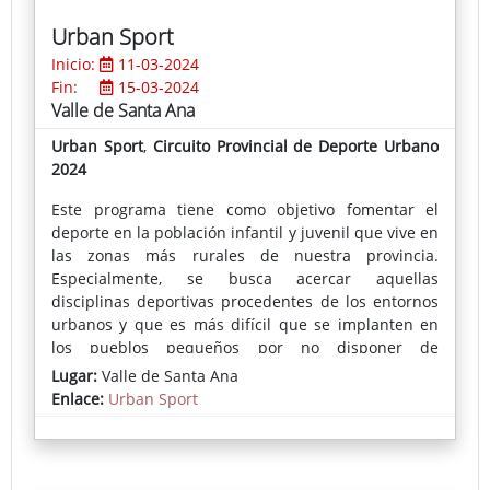
discursivos, plásticos y/o matéricos, creando,
Urban Sport
finalmente, objetos que la representan."
Inicio:
11-03-2024
Fin:
15-03-2024
Valle de Santa Ana
Urban Sport
,
Circuito Provincial de Deporte Urbano
2024
Este programa tiene como objetivo fomentar el
deporte en la población infantil y juvenil que vive en
las zonas más rurales de nuestra provincia.
Especialmente, se busca acercar aquellas
disciplinas deportivas procedentes de los entornos
urbanos y que es más difícil que se implanten en
los pueblos pequeños por no disponer de
equipamientos, espacios donde practicarlos o
Lugar:
Valle de Santa Ana
monitores que les enseñen su correcta práctica.
Enlace:
Urban Sport
En cada localidad se instala una pista deportiva
portátil donde se puede practicar skate, voleibol,
fútbol-sala, bádminton, baloncesto o parkour,