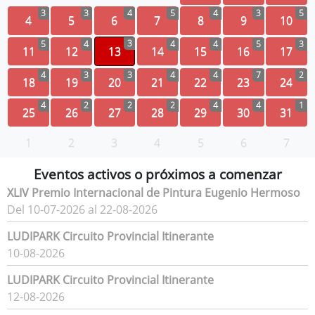
3
3
4
5
4
3
5
4
5
6
7
8
9
10
3
5
4
4
4
5
3
11
12
13
14
15
16
17
4
3
3
4
4
7
2
18
19
20
21
22
23
24
4
2
2
2
4
4
1
25
26
27
28
29
30
31
1
2
3
4
5
6
7
Eventos activos o próximos a comenzar
XLIV Premio Internacional de Pintura Eugenio Hermoso
Del 10-07-2026 al 22-08-2026
LUDIPARK Circuito Provincial Itinerante
10-08-2026
LUDIPARK Circuito Provincial Itinerante
12-08-2026