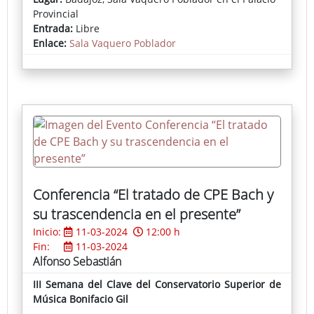
Rafael Cervantes Gallardo con ‘The last Portrait’; el
Provincial
segundo premio ha sido para ‘Botas rojas’, de María
Entrada:
Libre
Pilar Fernández; el tercero ha recaído en la obra
Enlace:
Sala Vaquero Poblador
’AaronMan’, de Manuel González; y el premio para la
obra de autor local ha sido para Sergio Salgado por
‘Luces y sombras de una guerra’.
Accede a la noticia del Gabinete de Prensa de la
Diputación de Badajoz
Conferencia “El tratado de CPE Bach y
su trascendencia en el presente”
Inicio:
11-03-2024
12:00 h
Fin:
11-03-2024
Alfonso Sebastián
III Semana del Clave del Conservatorio Superior de
Música Bonifacio Gil