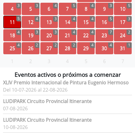
3
3
4
5
4
3
5
4
5
6
7
8
9
10
5
4
3
4
4
5
3
11
12
13
14
15
16
17
4
3
3
4
4
7
2
18
19
20
21
22
23
24
4
2
2
2
4
4
1
25
26
27
28
29
30
31
1
2
3
4
5
6
7
Eventos activos o próximos a comenzar
XLIV Premio Internacional de Pintura Eugenio Hermoso
Del 10-07-2026 al 22-08-2026
LUDIPARK Circuito Provincial Itinerante
07-08-2026
LUDIPARK Circuito Provincial Itinerante
10-08-2026