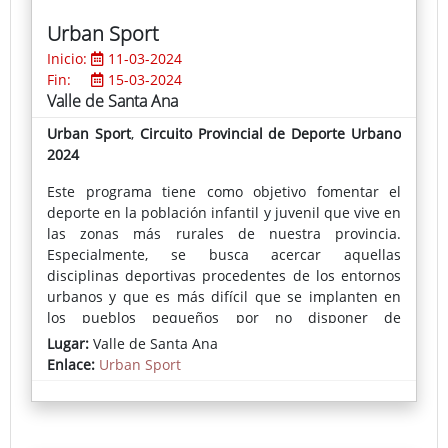
discursivos, plásticos y/o matéricos, creando,
Urban Sport
finalmente, objetos que la representan."
Inicio:
11-03-2024
Fin:
15-03-2024
Valle de Santa Ana
Urban Sport
,
Circuito Provincial de Deporte Urbano
2024
Este programa tiene como objetivo fomentar el
deporte en la población infantil y juvenil que vive en
las zonas más rurales de nuestra provincia.
Especialmente, se busca acercar aquellas
disciplinas deportivas procedentes de los entornos
urbanos y que es más difícil que se implanten en
los pueblos pequeños por no disponer de
equipamientos, espacios donde practicarlos o
Lugar:
Valle de Santa Ana
monitores que les enseñen su correcta práctica.
Enlace:
Urban Sport
En cada localidad se instala una pista deportiva
portátil donde se puede practicar skate, voleibol,
fútbol-sala, bádminton, baloncesto o parkour,