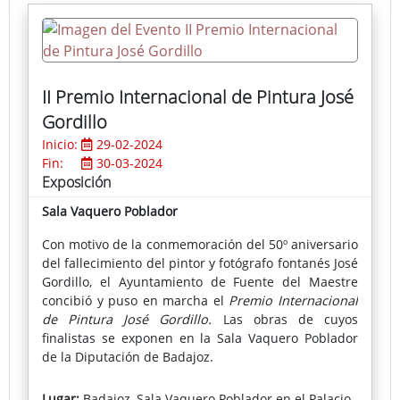
actividades muy demandadas por los más jóvenes.
II Premio Internacional de Pintura José
Gordillo
Inicio:
29-02-2024
Fin:
30-03-2024
Exposición
Sala Vaquero Poblador
Con motivo de la conmemoración del 50º aniversario
del fallecimiento del pintor y fotógrafo fontanés José
Gordillo, el Ayuntamiento de Fuente del Maestre
concibió y puso en marcha el
Premio Internacional
de Pintura José Gordillo.
Las obras de cuyos
finalistas se exponen en la Sala Vaquero Poblador
de la Diputación de Badajoz.
En esta segunda convocatoria el ganador ha sido
Lugar:
Badajoz, Sala Vaquero Poblador en el Palacio