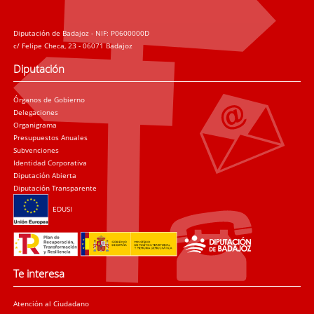
Diputación de Badajoz - NIF: P0600000D
c/ Felipe Checa, 23 - 06071 Badajoz
Diputación
Órganos de Gobierno
Delegaciones
Organigrama
Presupuestos Anuales
Subvenciones
Identidad Corporativa
Diputación Abierta
Diputación Transparente
EDUSI
Te interesa
Atención al Ciudadano