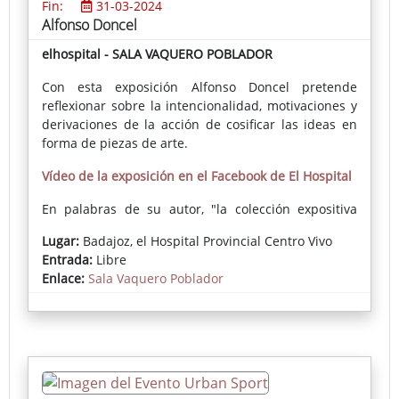
Fin:
31-03-2024
Alfonso Doncel
elhospital - SALA VAQUERO POBLADOR
Con esta exposición Alfonso Doncel pretende
reflexionar sobre la intencionalidad, motivaciones y
derivaciones de la acción de cosificar las ideas en
forma de piezas de arte.
Vídeo de la exposición en el Facebook de El Hospital
En palabras de su autor, "la colección expositiva
ARTHINGKS sugiere una reflexión sobre la actividad
Lugar:
Badajoz, el Hospital Provincial Centro Vivo
del artista como realizador de obras plásticas. [...]
Entrada:
Libre
Pretendo explorar de forma genérica, bajo la
Enlace:
Sala Vaquero Poblador
denominación ARTHINGKS [cosas de artista], las
referencias intencionales, éticas, estéticas y
comunicativas del quehacer del artista (del mío y
puede que de otros y otras) mediante el cual
expresamos planteamientos, ideas y emociones, o
sea, una determinada visión del mundo, que ocurre
a través de diversos recursos; en este caso,