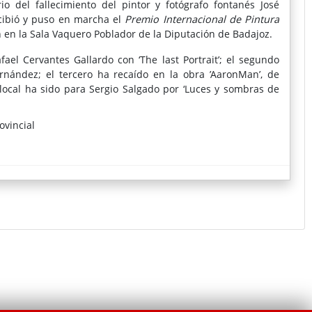
 del fallecimiento del pintor y fotógrafo fontanés José
ncibió y puso en marcha el
Premio Internacional de Pintura
n en la Sala Vaquero Poblador de la Diputación de Badajoz.
ael Cervantes Gallardo con ‘The last Portrait’; el segundo
ernández; el tercero ha recaído en la obra ’AaronMan’, de
local ha sido para Sergio Salgado por ‘Luces y sombras de
ovincial
tación de Badajoz