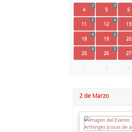
3
3
4
5
6
5
4
11
12
13
4
3
18
19
20
4
2
25
26
27
1
2
3
2 de Marzo