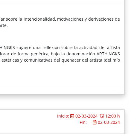
ar sobre la intencionalidad, motivaciones y derivaciones de
rte.
HINGKS sugiere una reflexión sobre la actividad del artista
explorar de forma genérica, bajo la denominación ARTHINGKS
s, estéticas y comunicativas del quehacer del artista (del mío
presamos planteamientos, ideas y emociones, o sea, una
diversos recursos; en este caso, discursivos, plásticos y/o
entan."
Inicio:
02-03-2024
12:00 h
Fin:
02-03-2024