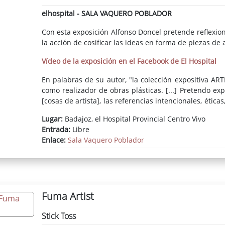
elhospital - SALA VAQUERO POBLADOR
Con esta exposición Alfonso Doncel pretende reflexion
la acción de cosificar las ideas en forma de piezas de a
Vídeo de la exposición en el Facebook de El Hospital
En palabras de su autor, "la colección expositiva ART
como realizador de obras plásticas. [...] Pretendo 
[cosas de artista], las referencias intencionales, ética
y puede que de otros y otras) mediante el cual ex
Lugar:
Badajoz, el Hospital Provincial Centro Vivo
determinada visión del mundo, que ocurre a través de 
Entrada:
Libre
matéricos, creando, finalmente, objetos que la repres
Enlace:
Sala Vaquero Poblador
Fuma Artist
Stick Toss