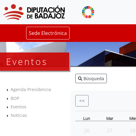
Sede Electrónica
Eventos
Búsqueda
Agenda Presidencia
BOP
<<
Eventos
Noticias
Lun
Mar
Mie
26
27
28