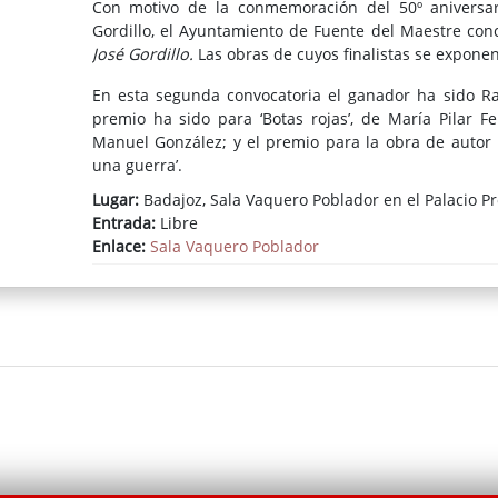
Con motivo de la conmemoración del 50º aniversario
Gordillo, el Ayuntamiento de Fuente del Maestre co
José Gordillo.
Las obras de cuyos finalistas se expone
En esta segunda convocatoria el ganador ha sido Raf
premio ha sido para ‘Botas rojas’, de María Pilar F
Manuel González; y el premio para la obra de autor 
una guerra’.
Lugar:
Badajoz, Sala Vaquero Poblador en el Palacio Pr
Accede a la noticia del Gabinete de Prensa de la Dipu
Entrada:
Libre
Enlace:
Sala Vaquero Poblador