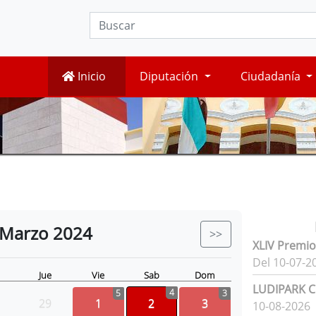
Inicio
Diputación
Ciudadanía
Marzo
2024
>>
XLIV Premio
Del 10-07-2
Jue
Vie
Sab
Dom
LUDIPARK Ci
4
5
3
29
1
2
3
10-08-2026