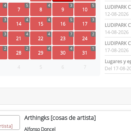
4
5
4
3
5
LUDIPARK Ci
7
8
9
10
12-08-2026
3
4
4
5
3
14
15
16
17
LUDIPARK Ci
14-08-2026
3
4
4
7
2
21
22
23
24
LUDIPARK Ci
2
2
4
4
1
17-08-2026
28
29
30
31
Lugares y e
4
5
6
7
Del 17-08-2
Arthingks [cosas de artista]
Alfonso Doncel