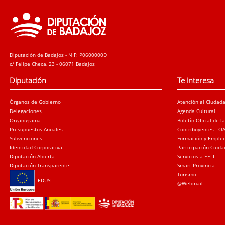
Diputación de Badajoz - NIF: P0600000D
c/ Felipe Checa, 23 - 06071 Badajoz
Diputación
Te interesa
Órganos de Gobierno
Atención al Ciudad
Delegaciones
Agenda Cultural
Organigrama
Boletín Oficial de l
Presupuestos Anuales
Contribuyentes - O
Subvenciones
Formación y Emple
Identidad Corporativa
Participación Ciud
Diputación Abierta
Servicios a EELL
Diputación Transparente
Smart Provincia
Turismo
EDUSI
@Webmail