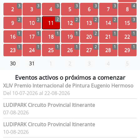
3
3
3
3
3
3
4
2
3
4
5
6
7
8
2
2
2
2
2
2
3
9
10
11
12
13
14
15
1
1
1
1
2
1
1
16
17
18
19
20
21
22
1
1
1
1
2
1
1
23
24
25
26
27
28
29
30
31
1
2
3
4
5
Eventos activos o próximos a comenzar
XLIV Premio Internacional de Pintura Eugenio Hermoso
Del 10-07-2026 al 22-08-2026
LUDIPARK Circuito Provincial Itinerante
07-08-2026
LUDIPARK Circuito Provincial Itinerante
10-08-2026