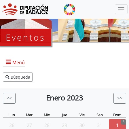
Menú
Eventos
Menú
Búsqueda
Agenda Presidencia
BOP
Enero
2023
<<
>>
Eventos
Noticias
Lun
Mar
Mie
Jue
Vie
Sab
Dom
3
26
27
28
29
30
31
1