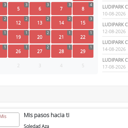
3
3
3
3
4
LUDIPARK Ci
5
6
7
8
10-08-2026
2
2
2
2
3
12
13
14
15
LUDIPARK Ci
12-08-2026
1
1
2
1
1
19
20
21
22
LUDIPARK Ci
1
1
2
1
1
14-08-2026
26
27
28
29
LUDIPARK Ci
2
3
4
5
17-08-2026
Mis pasos hacia ti
Soledad Aza