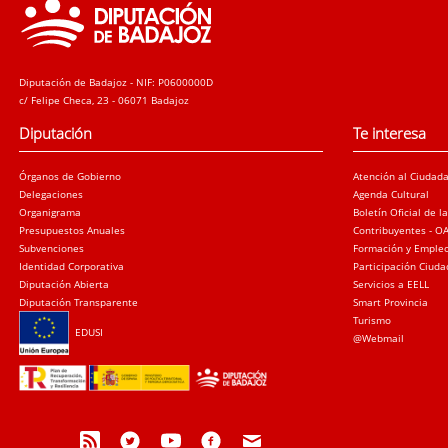
Diputación de Badajoz - NIF: P0600000D
c/ Felipe Checa, 23 - 06071 Badajoz
Diputación
Te interesa
Órganos de Gobierno
Atención al Ciudad
Delegaciones
Agenda Cultural
Organigrama
Boletín Oficial de l
Presupuestos Anuales
Contribuyentes - O
Subvenciones
Formación y Emple
Identidad Corporativa
Participación Ciud
Diputación Abierta
Servicios a EELL
Diputación Transparente
Smart Provincia
Turismo
EDUSI
@Webmail