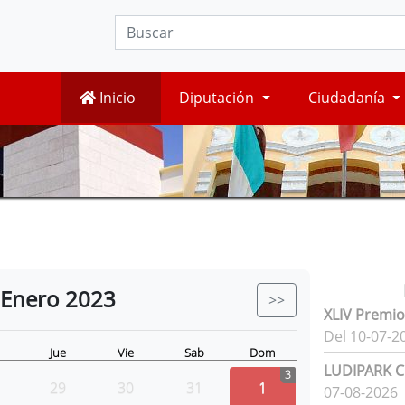
Inicio
Diputación
Ciudadanía
Enero
2023
>>
XLIV Premio
Del 10-07-2
Jue
Vie
Sab
Dom
LUDIPARK Ci
3
29
30
31
1
07-08-2026