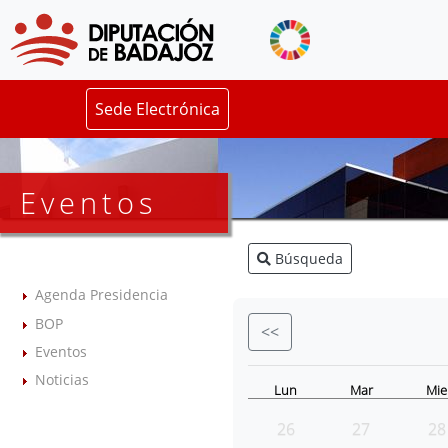
Sede Electrónica
Eventos
Búsqueda
Agenda Presidencia
BOP
<<
Eventos
Noticias
Lun
Mar
Mie
26
27
28