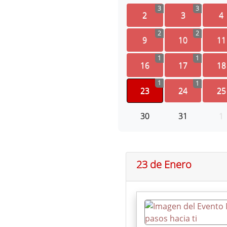
3
3
2
3
4
2
2
9
10
11
1
1
16
17
18
1
1
23
24
25
30
31
1
23 de Enero