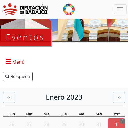
Menú
Eventos
Menú
Búsqueda
Agenda Presidencia
BOP
Enero
2023
<<
>>
Eventos
Noticias
Lun
Mar
Mie
Jue
Vie
Sab
Dom
3
26
27
28
29
30
31
1