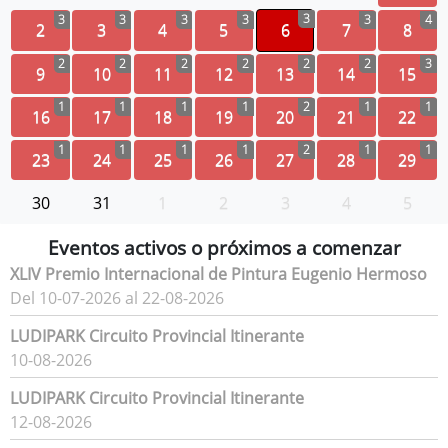
3
3
3
3
3
3
4
2
3
4
5
6
7
8
2
2
2
2
2
2
3
9
10
11
12
13
14
15
1
1
1
1
2
1
1
16
17
18
19
20
21
22
1
1
1
1
2
1
1
23
24
25
26
27
28
29
30
31
1
2
3
4
5
Eventos activos o próximos a comenzar
XLIV Premio Internacional de Pintura Eugenio Hermoso
Del 10-07-2026 al 22-08-2026
LUDIPARK Circuito Provincial Itinerante
10-08-2026
LUDIPARK Circuito Provincial Itinerante
12-08-2026