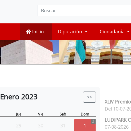
Inicio
Diputación
Ciudadanía
Enero
2023
>>
XLIV Premio
Del 10-07-2
Jue
Vie
Sab
Dom
LUDIPARK Ci
3
29
30
31
1
07-08-2026