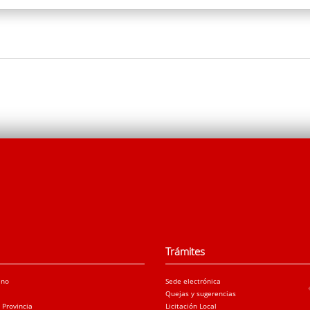
Trámites
ano
Sede electrónica
Quejas y sugerencias
a Provincia
Licitación Local