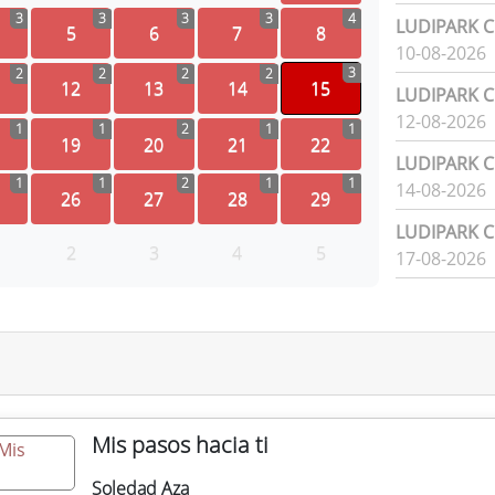
3
3
3
3
4
LUDIPARK Ci
5
6
7
8
10-08-2026
3
2
2
2
2
12
13
14
15
LUDIPARK Ci
12-08-2026
1
1
2
1
1
19
20
21
22
LUDIPARK Ci
1
1
2
1
1
14-08-2026
26
27
28
29
LUDIPARK Ci
2
3
4
5
17-08-2026
Mis pasos hacia ti
Soledad Aza