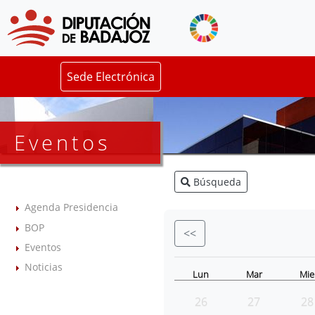
Sede Electrónica
Eventos
Búsqueda
Agenda Presidencia
BOP
<<
Eventos
Noticias
Lun
Mar
Mie
26
27
28