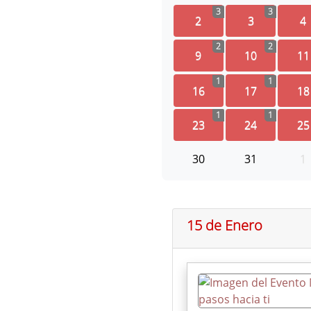
3
3
2
3
4
2
2
9
10
11
1
1
16
17
18
1
1
23
24
25
30
31
1
15 de Enero