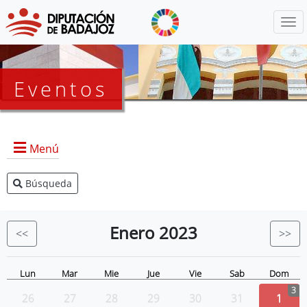
Menú
Eventos
Menú
Búsqueda
Agenda Presidencia
BOP
Enero
2023
<<
>>
Eventos
Noticias
Lun
Mar
Mie
Jue
Vie
Sab
Dom
3
26
27
28
29
30
31
1