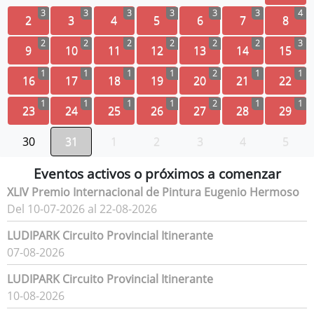
3
3
3
3
3
3
4
2
3
4
5
6
7
8
2
2
2
2
2
2
3
9
10
11
12
13
14
15
1
1
1
1
2
1
1
16
17
18
19
20
21
22
1
1
1
1
2
1
1
23
24
25
26
27
28
29
30
31
1
2
3
4
5
Eventos activos o próximos a comenzar
XLIV Premio Internacional de Pintura Eugenio Hermoso
Del 10-07-2026 al 22-08-2026
LUDIPARK Circuito Provincial Itinerante
07-08-2026
LUDIPARK Circuito Provincial Itinerante
10-08-2026