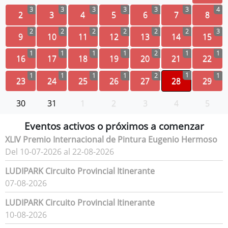
3
3
3
3
3
3
4
2
3
4
5
6
7
8
2
2
2
2
2
2
3
9
10
11
12
13
14
15
1
1
1
1
2
1
1
16
17
18
19
20
21
22
1
1
1
1
1
2
1
23
24
25
26
27
28
29
30
31
1
2
3
4
5
Eventos activos o próximos a comenzar
XLIV Premio Internacional de Pintura Eugenio Hermoso
Del 10-07-2026 al 22-08-2026
LUDIPARK Circuito Provincial Itinerante
07-08-2026
LUDIPARK Circuito Provincial Itinerante
10-08-2026