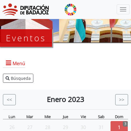
Menú
Eventos
Menú
Búsqueda
Agenda Presidencia
BOP
Enero
2023
<<
>>
Eventos
Noticias
Lun
Mar
Mie
Jue
Vie
Sab
Dom
3
26
27
28
29
30
31
1