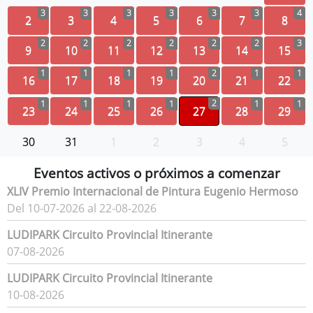
3
3
3
3
3
3
4
2
3
4
5
6
7
8
2
2
2
2
2
2
3
9
10
11
12
13
14
15
1
1
1
1
2
1
1
16
17
18
19
20
21
22
2
1
1
1
1
1
1
23
24
25
26
27
28
29
30
31
1
2
3
4
5
Eventos activos o próximos a comenzar
XLIV Premio Internacional de Pintura Eugenio Hermoso
Del 10-07-2026 al 22-08-2026
LUDIPARK Circuito Provincial Itinerante
07-08-2026
LUDIPARK Circuito Provincial Itinerante
10-08-2026