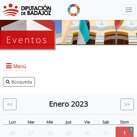
Menú
Eventos
Menú
Búsqueda
Agenda Presidencia
BOP
Enero
2023
<<
>>
Eventos
Noticias
Lun
Mar
Mie
Jue
Vie
Sab
Dom
3
26
27
28
29
30
31
1