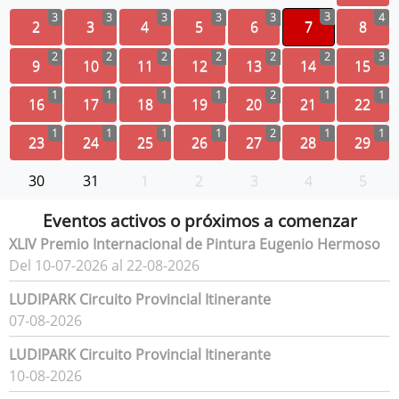
3
3
3
3
3
3
4
2
3
4
5
6
7
8
2
2
2
2
2
2
3
9
10
11
12
13
14
15
1
1
1
1
2
1
1
16
17
18
19
20
21
22
1
1
1
1
2
1
1
23
24
25
26
27
28
29
30
31
1
2
3
4
5
Eventos activos o próximos a comenzar
XLIV Premio Internacional de Pintura Eugenio Hermoso
Del 10-07-2026 al 22-08-2026
LUDIPARK Circuito Provincial Itinerante
07-08-2026
LUDIPARK Circuito Provincial Itinerante
10-08-2026