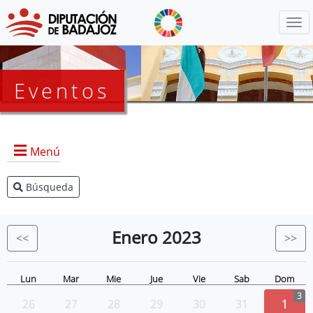
Menú
Eventos
Menú
Búsqueda
Agenda Presidencia
BOP
Enero
2023
<<
>>
Eventos
Noticias
Lun
Mar
Mie
Jue
Vie
Sab
Dom
3
26
27
28
29
30
31
1