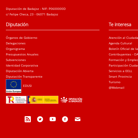
Diputación de Badajoz - NIF: P0600000D
c/ Felipe Checa, 23 - 06071 Badajoz
Diputación
Te interesa
Órganos de Gobierno
Atención al Ciudad
Delegaciones
Agenda Cultural
Organigrama
Boletín Oficial de l
Presupuestos Anuales
Contribuyentes - O
Subvenciones
Formación y Emple
Identidad Corporativa
Participación Ciud
Diputación Abierta
Servicios a EELL
Diputación Transparente
Smart Provincia
Turismo
EDUSI
@Webmail