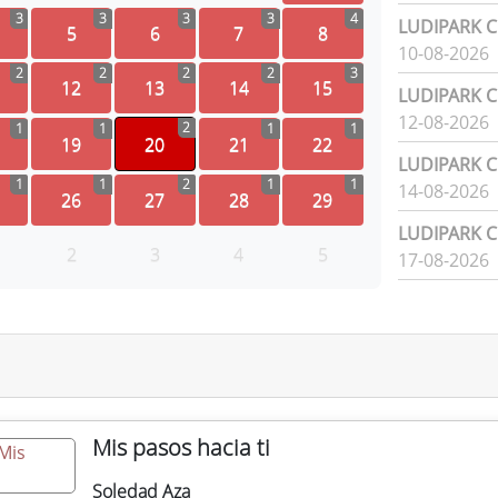
3
3
3
3
4
LUDIPARK Ci
5
6
7
8
10-08-2026
2
2
2
2
3
12
13
14
15
LUDIPARK Ci
12-08-2026
2
1
1
1
1
19
20
21
22
LUDIPARK Ci
1
1
2
1
1
14-08-2026
26
27
28
29
LUDIPARK Ci
2
3
4
5
17-08-2026
Mis pasos hacia ti
Soledad Aza