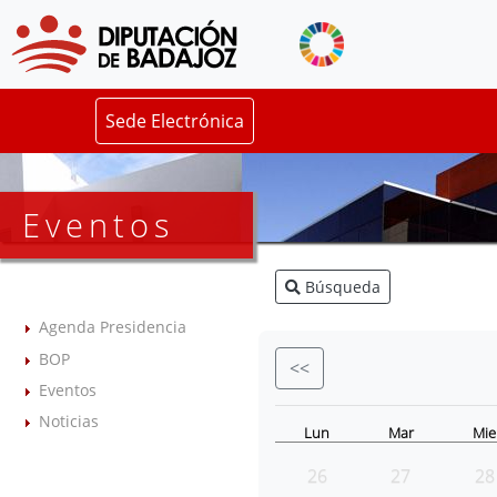
Sede Electrónica
Eventos
Búsqueda
Agenda Presidencia
BOP
<<
Eventos
Noticias
Lun
Mar
Mie
26
27
28