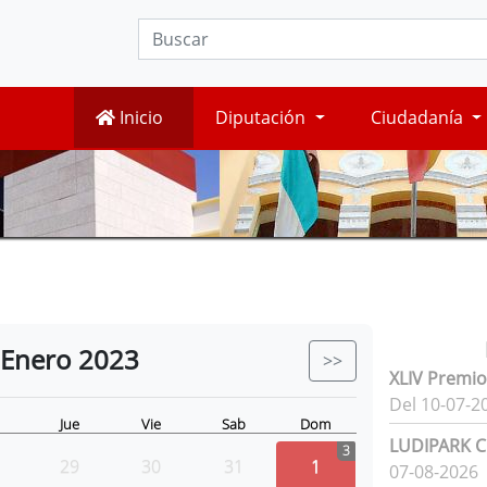
Inicio
Diputación
Ciudadanía
Enero
2023
>>
XLIV Premio
Del 10-07-2
Jue
Vie
Sab
Dom
LUDIPARK Ci
3
29
30
31
1
07-08-2026