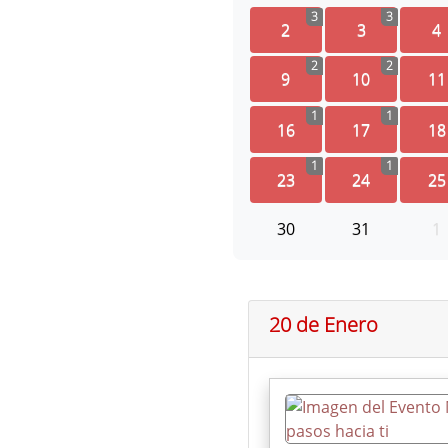
3
3
2
3
4
2
2
9
10
11
1
1
16
17
18
1
1
23
24
25
30
31
1
20 de Enero