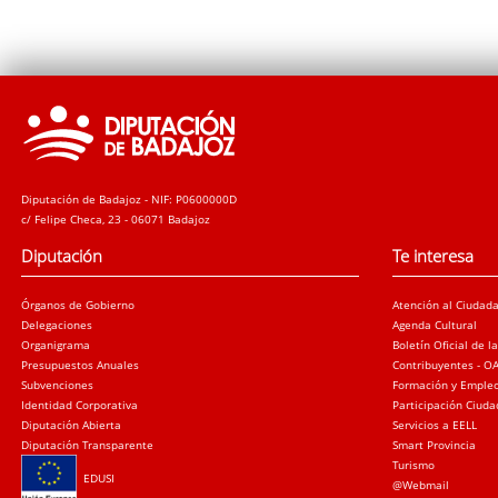
Diputación de Badajoz - NIF: P0600000D
c/ Felipe Checa, 23 - 06071 Badajoz
Diputación
Te interesa
Órganos de Gobierno
Atención al Ciudad
Delegaciones
Agenda Cultural
Organigrama
Boletín Oficial de l
Presupuestos Anuales
Contribuyentes - O
Subvenciones
Formación y Emple
Identidad Corporativa
Participación Ciud
Diputación Abierta
Servicios a EELL
Diputación Transparente
Smart Provincia
Turismo
EDUSI
@Webmail