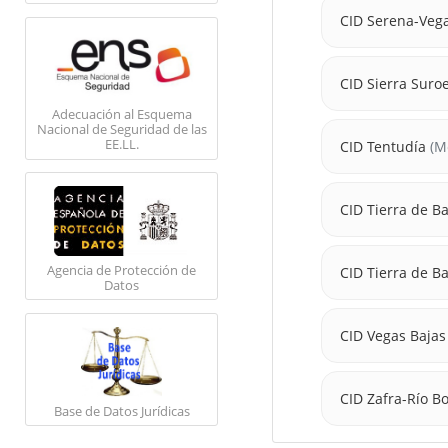
CID Serena-Vega
CID Sierra Suro
Adecuación al Esquema
Nacional de Seguridad de las
EE.LL.
CID Tentudía
(Mo
CID Tierra de B
Agencia de Protección de
CID Tierra de B
Datos
CID Vegas Bajas
CID Zafra-Río B
Base de Datos Jurídicas