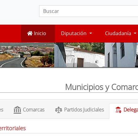
Inicio
Diputación
Ciudadanía
Municipios y Comar
es
Comarcas
Partidos Judiciales
Delega
rritoriales