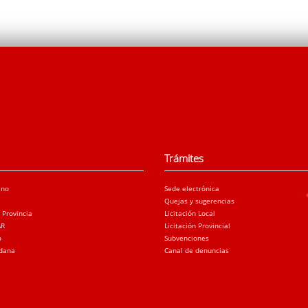
Trámites
ano
Sede electrónica
Quejas y sugerencias
a Provincia
Licitación Local
AR
Licitación Provincial
o
Subvenciones
adana
Canal de denuncias