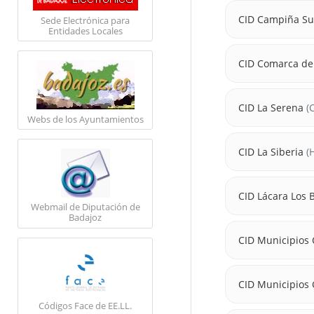
CID Campiña Su
Sede Electrónica para
Entidades Locales
CID Comarca de
CID La Serena
(C
Webs de los Ayuntamientos
CID La Siberia
(H
CID Lácara Los 
Webmail de Diputación de
Badajoz
CID Municipios 
CID Municipios
Códigos Face de EE.LL.