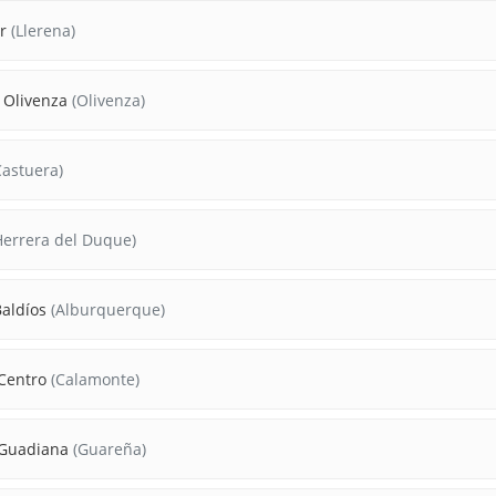
r
(Llerena)
 Olivenza
(Olivenza)
astuera)
errera del Duque)
Baldíos
(Alburquerque)
Centro
(Calamonte)
 Guadiana
(Guareña)