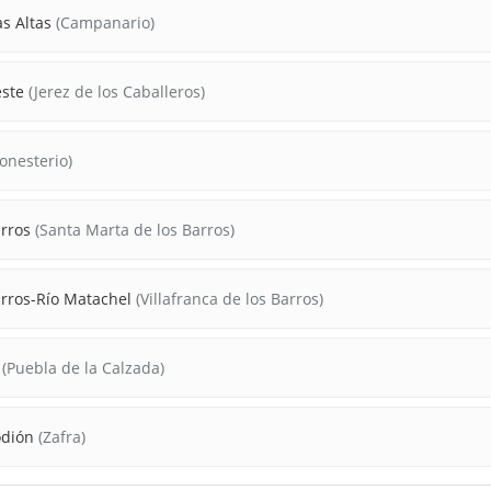
s Altas
(Campanario)
este
(Jerez de los Caballeros)
nesterio)
arros
(Santa Marta de los Barros)
arros-Río Matachel
(Villafranca de los Barros)
(Puebla de la Calzada)
odión
(Zafra)